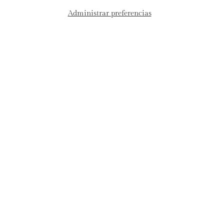
Administrar preferencias
Asesoría por WhatsApp
VER OBRA
Rosario Lazcano
VER OBRA
Colapso de la función de
onda
Esteban Arévalo
El garrazo
$ 13,000
$ 14,000