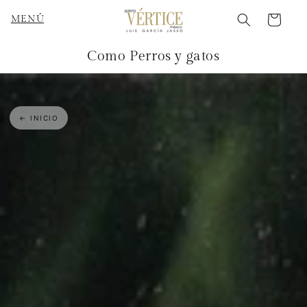
Ir
directamente
Carrito
MENÚ
al contenido
Como Perros y gatos
← INICIO