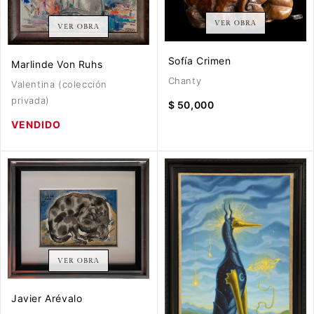
VER OBRA
VER OBRA
Sofía Crimen
Marlinde Von Ruhs
Chanty
Valentina (colección
privada)
$ 50,000
VENDIDO
VER OBRA
Javier Arévalo